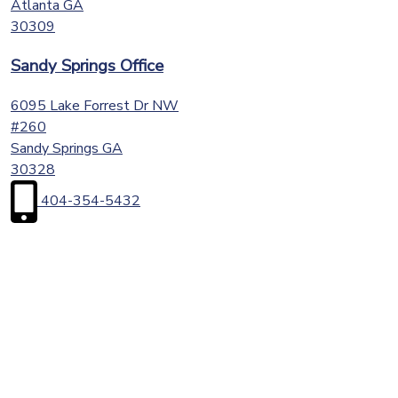
Atlanta
GA
30309
Sandy Springs Office
6095 Lake Forrest Dr NW
#260
Sandy Springs
GA
30328
404-354-5432
First
Name
(Required)
Last
Name
(Required)
Email
(Required)